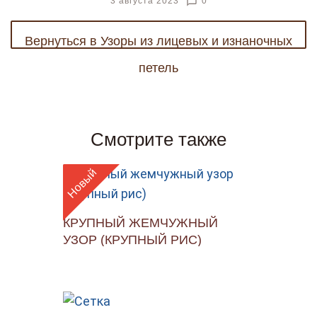
chat_bubble_outline
3 августа 2023
0
Вернуться в Узоры из лицевых и изнаночных
петель
Смотрите также
Новый
КРУПНЫЙ ЖЕМЧУЖНЫЙ
УЗОР (КРУПНЫЙ РИС)