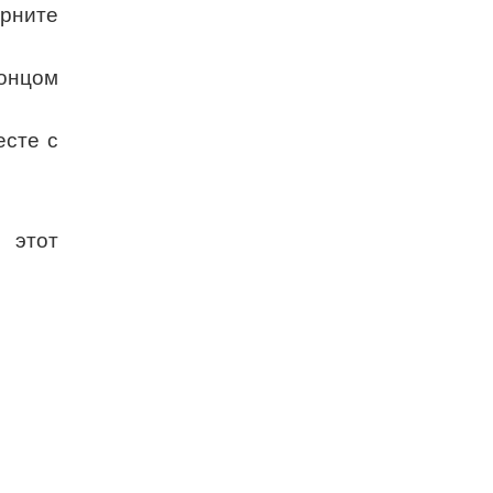
ерните
концом
есте с
 этот