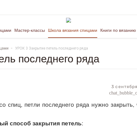
ицами
Мастер-классы
Школа вязания спицами
Книги по вязанию
ицами
УРОК 3 Закрытие петель последнего ряда
ель последнего ряда
3 сентябр
chat_bubble_o
о спиц, петли последнего ряда нужно закрыть,
ый способ закрытия петель
: