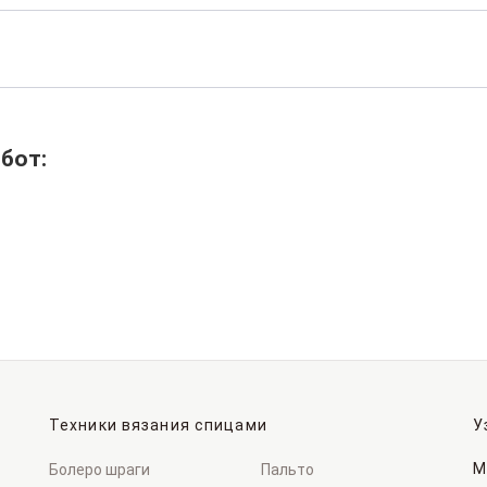
бот:
Техники вязания спицами
У
М
Болеро шраги
Пальто