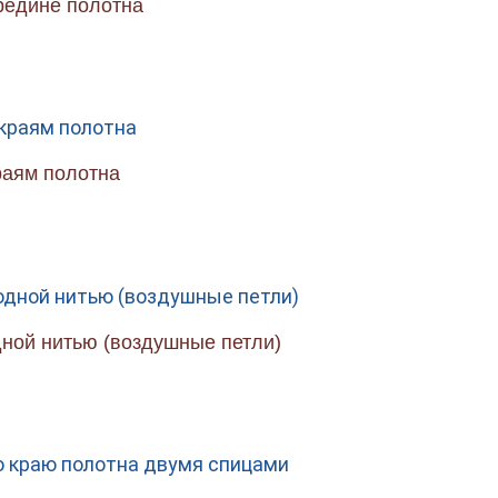
редине полотна
раям полотна
дной нитью (воздушные петли)