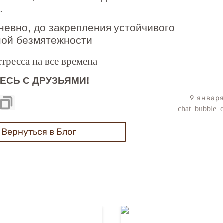
й.
невно, до закрепления устойчивого
ной безмятежности
ЕСЬ С ДРУЗЬЯМИ!
9 январ
chat_bubble_o
Вернуться в Блог