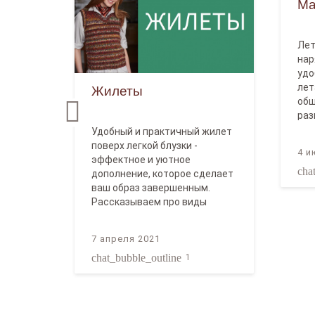
Ма
Лет
нар
удо
лет
Жилеты
общ
раз
Удобный и практичный жилет
поверх легкой блузки -
4 и
эффектное и уютное
cha
иумы
дополнение, которое сделает
ваш образ завершенным.
Рассказываем про виды
ствует
жилетов,…
7 апреля 2021
chat_bubble_outline
1