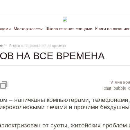
ицами
Мастер-классы
Школа вязания спицами
Книги по вязанию
ия
Рецепт от стрессов на все времена
ОВ НА ВСЕ ВРЕМЕНА
9 январ
chat_bubble_o
дом – напичканы компьютерами, телефонами,
микроволновыми печами и прочими бездушн
аэлектризован от суеты, житейских проблем 