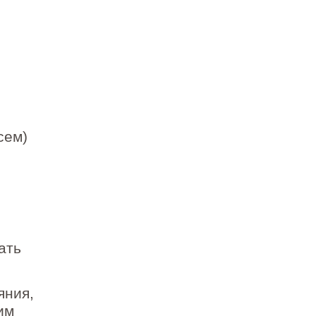
сем)
ать
яния,
им