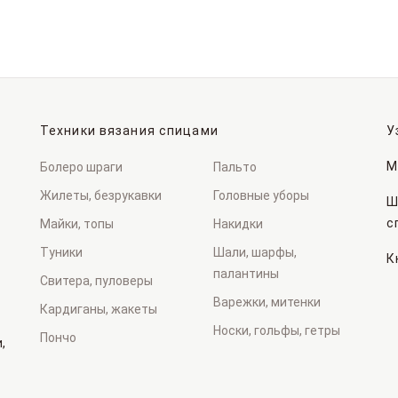
Техники вязания спицами
У
М
Болеро шраги
Пальто
Жилеты, безрукавки
Головные уборы
Ш
с
Майки, топы
Накидки
Туники
Шали, шарфы,
К
палантины
Свитера, пуловеры
Варежки, митенки
Кардиганы, жакеты
Носки, гольфы, гетры
Пончо
,