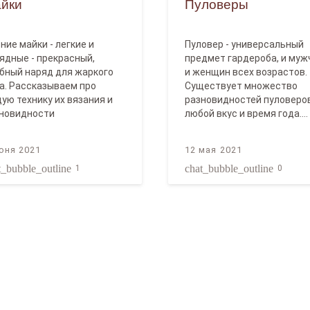
йки
Пуловеры
ние майки - легкие и
Пуловер - универсальный
ядные - прекрасный,
предмет гардероба, и муж
бный наряд для жаркого
и женщин всех возрастов.
а. Рассказываем про
Существует множество
ую технику их вязания и
разновидностей пуловеро
новидности
любой вкус и время года.…
юня 2021
12 мая 2021
t_bubble_outline
chat_bubble_outline
1
0