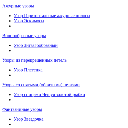
Ажурные узоры
Узор Горизонтальные ажурные полосы
Узор Эскимосы
Волнообразные узоры
Узор Зигзагообразный
Узоры из перекрещенных петель
Узор Плетенка
Узоры со снятыми (обвитыми) петлями
Узор спицами Чешуя золотой рыбки
Фантазийные узоры
Узор Звездочка