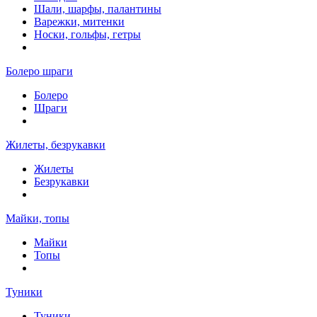
Шали, шарфы, палантины
Варежки, митенки
Носки, гольфы, гетры
Болеро шраги
Болеро
Шраги
Жилеты, безрукавки
Жилеты
Безрукавки
Майки, топы
Майки
Топы
Туники
Туники