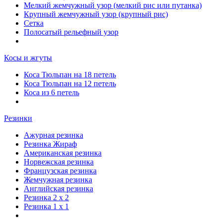
Мелкий жемчужный узор (мелкий рис или путанка)
Крупный жемчужный узор (крупный рис)
Сетка
Полосатый рельефный узор
Косы и жгуты
Коса Тюльпан на 18 петель
Коса Тюльпан на 12 петель
Коса из 6 петель
Резинки
Ажурная резинка
Резинка Жираф
Американская резинка
Норвежская резинка
Французская резинка
Жемчужная резинка
Английская резинка
Резинка 2 х 2
Резинка 1 х 1