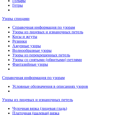
Гольфы
Гетры
Узоры спицами
Справочная информация по узорам
Узоры из лицевых и изнаночных петель
Косы и жгуты
Резинки
Ажурные узоры
Волнообразные узоры
Узоры из перекрещенных петель
Узоры со снятыми (обвитыми) петлями
Фантазийные узоры
Справочная информация по узорам
Условные обозначения в описаниях узоров
Узоры из лицевых и изнаночных петель
Чулочная вязка (лицевая гладь)
Платочная (шалевая) вязка