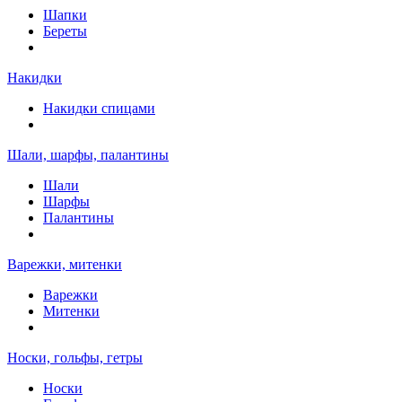
Шапки
Береты
Накидки
Накидки спицами
Шали, шарфы, палантины
Шали
Шарфы
Палантины
Варежки, митенки
Варежки
Митенки
Носки, гольфы, гетры
Носки