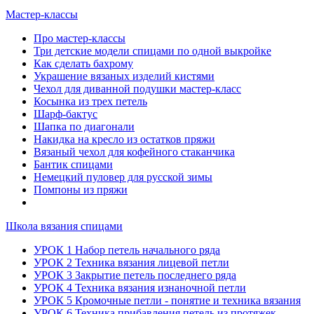
Мастер-классы
Про мастер-классы
Три детские модели спицами по одной выкройке
Как сделать бахрому
Украшение вязаных изделий кистями
Чехол для диванной подушки мастер-класс
Косынка из трех петель
Шарф-бактус
Шапка по диагонали
Накидка на кресло из остатков пряжи
Вязаный чехол для кофейного стаканчика
Бантик спицами
Немецкий пуловер для русской зимы
Помпоны из пряжи
Школа вязания спицами
УРОК 1 Набор петель начального ряда
УРОК 2 Техника вязания лицевой петли
УРОК 3 Закрытие петель последнего ряда
УРОК 4 Техника вязания изнаночной петли
УРОК 5 Кромочные петли - понятие и техника вязания
УРОК 6 Техника прибавления петель из протяжек