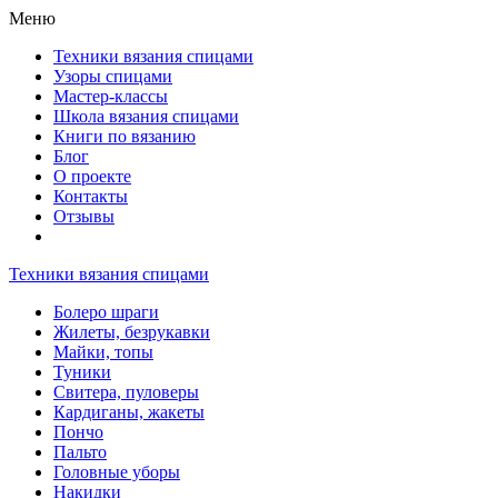
Меню
Техники вязания спицами
Узоры спицами
Мастер-классы
Школа вязания спицами
Книги по вязанию
Блог
О проекте
Контакты
Отзывы
Техники вязания спицами
Болеро шраги
Жилеты, безрукавки
Майки, топы
Туники
Свитера, пуловеры
Кардиганы, жакеты
Пончо
Пальто
Головные уборы
Накидки